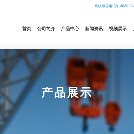
热线服务电话:(+86-510)885
首页
公司简介
产品中心
新闻资讯
视频展示
产品展示