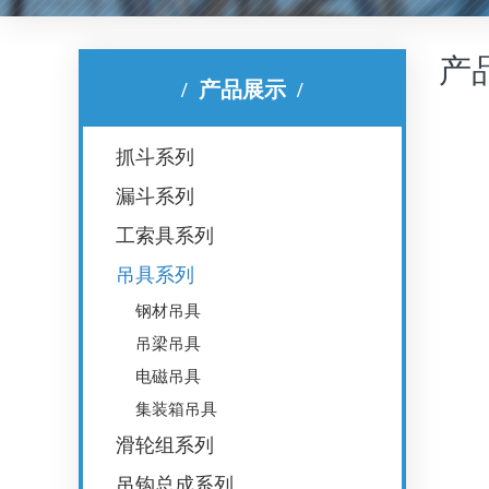
产
/
产品展示
/
抓斗系列
漏斗系列
工索具系列
吊具系列
钢材吊具
吊梁吊具
电磁吊具
集装箱吊具
滑轮组系列
吊钩总成系列