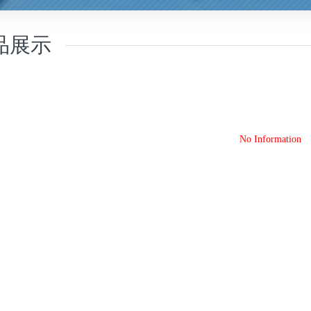
品展示
No Information