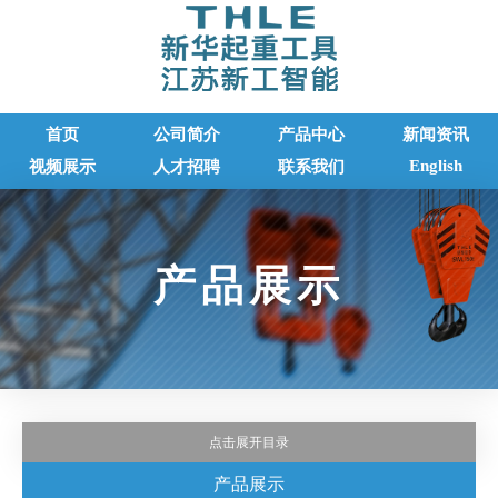
首页
公司简介
产品中心
新闻资讯
English
视频展示
人才招聘
联系我们
产品展示
点击展开目录
产品展示