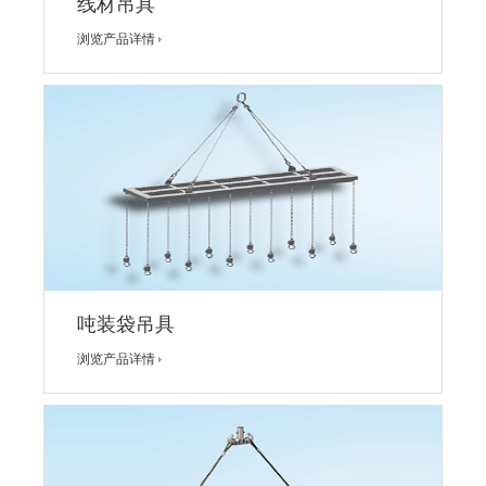
线材吊具
浏览产品详情
吨装袋吊具
浏览产品详情