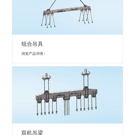
组合吊具
浏览产品详情
双机吊梁