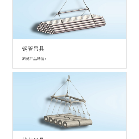
钢管吊具
浏览产品详情