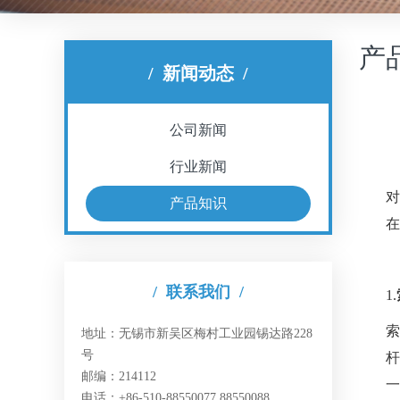
产
/
新闻动态
/
公司新闻
行业新闻
产品知识
在
/
联系我们
/
1.
地址：无锡市新吴区梅村工业园锡达路228
号
邮编：214112
一
电话：+86-510-88550077 88550088